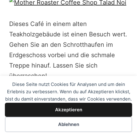
Dieses Café in einem alten
Teakholzgebäude ist einen Besuch wert.
Gehen Sie an den Schrotthaufen im
Erdgeschoss vorbei und die schmale
Treppe hinauf. Lassen Sie sich
überraschen!
Diese Seite nutzt Cookies für Analysen und um dein
Erlebnis zu verbessern. Wenn du auf Akzeptieren klickst,
Gebäude der Marineabteilung und Pier
bist du damit einverstanden, dass wir Cookies verwenden.
Akzeptieren
Obwohl das Königreich seit dem 17.
Jahrhundert kontinuierlich Seehandel
Ablehnen
mit dem Ausland betrieb, begann Siam